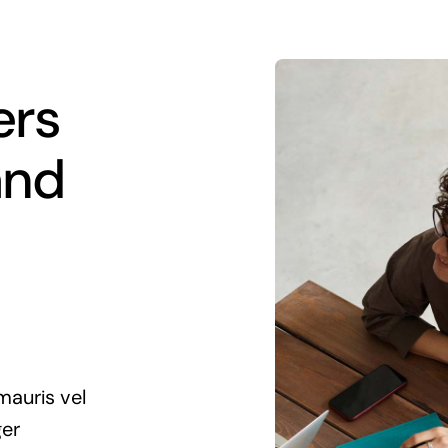
ers
and
mauris vel
ger