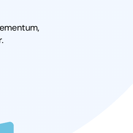
 elementum,
.