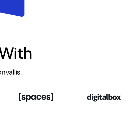
With
vallis.