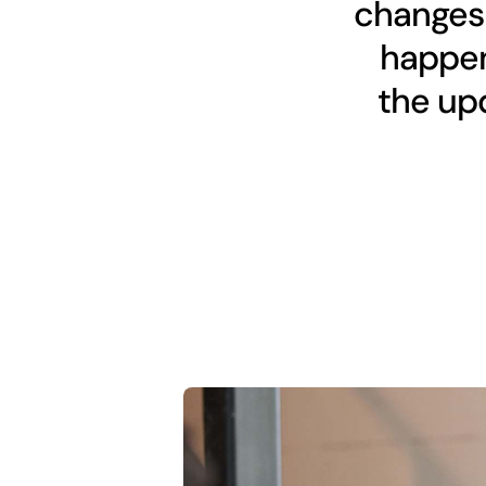
changes 
happen
the upd