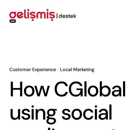
Skip
to
content
Customer Experience
•
Local Marketing
How CGlobal 
using social