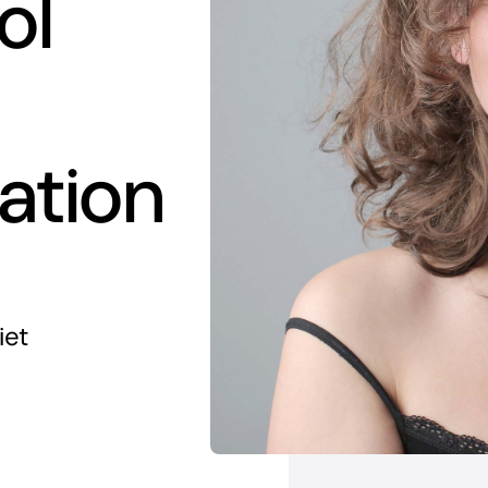
ol
ation
iet