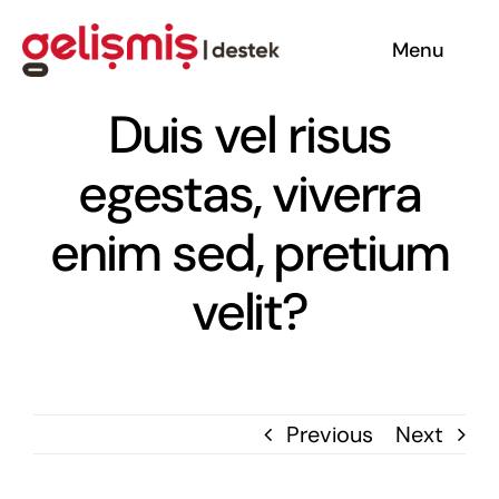
Skip
Menu
to
content
Hakkımızda
Duis vel risus
egestas, viverra
Hizmetler
enim sed, pretium
Başarılarımız
velit?
Bize Ulaşın
Previous
Next